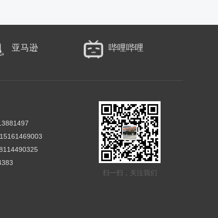
亚马逊
哔哩哔哩
881497
161469003
114490325
383
扫一扫，关注我们