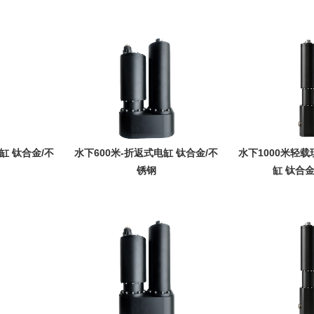
缸 钛合金/不
水下600米-折返式电缸 钛合金/不
水下1000米轻
锈钢
缸 钛合