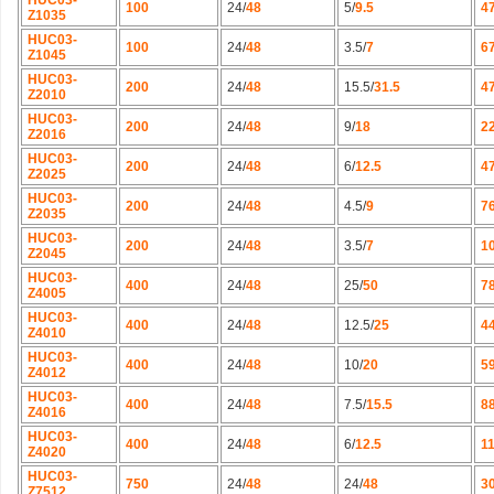
HUC03-
100
24/
48
5/
9.5
4
Z1035
HUC03-
100
24/
48
3.5/
7
6
Z1045
HUC03-
200
24/
48
15.5/
31.5
4
Z2010
HUC03-
200
24/
48
9/
18
2
Z2016
HUC03-
200
24/
48
6/
12.5
4
Z2025
HUC03-
200
24/
48
4.5/
9
7
Z2035
HUC03-
200
24/
48
3.5/
7
1
Z2045
HUC03-
400
24/
48
25/
50
7
Z4005
HUC03-
400
24/
48
12.5/
25
4
Z4010
HUC03-
400
24/
48
10/
20
5
Z4012
HUC03-
400
24/
48
7.5/
15.5
8
Z4016
HUC03-
400
24/
48
6/
12.5
1
Z4020
HUC03-
750
24/
48
24/
48
3
Z7512