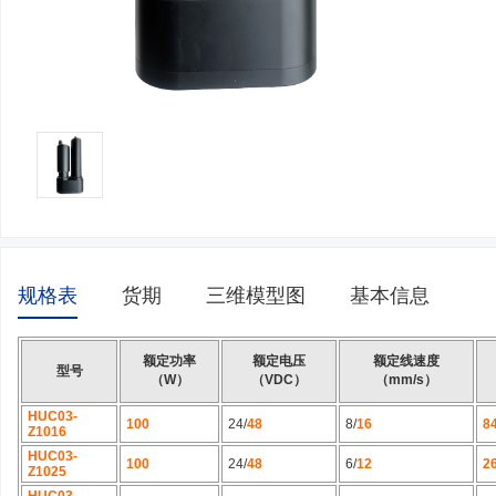
规格表
货期
三维模型图
基本信息
额定功率
额定电压
额定线速度
型号
（W）
（VDC）
（mm/s）
HUC03-
100
24/
48
8/
16
8
Z1016
HUC03-
100
24/
48
6/
12
2
Z1025