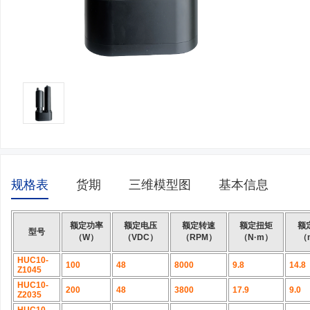
规格表
货期
三维模型图
基本信息
额定功率
额定电压
额定转速
额定扭矩
额
型号
（W）
（VDC）
（RPM）
（N·m）
（
HUC10-
100
48
8000
9.8
14.8
Z1045
HUC10-
200
48
3800
17.9
9.0
Z2035