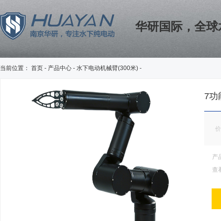
华研国际，全球
当前位置：
首页
-
产品中心
-
水下电动机械臂(300米)
-
7功
产
查